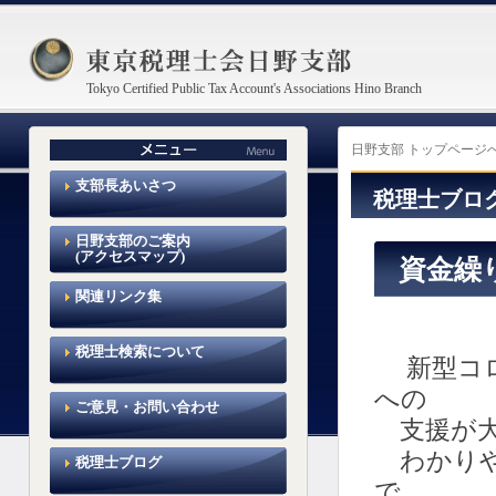
Tokyo Certified Public Tax Account's Associations Hino Branch
東京税理士会日野支部
日野支部 トップページ
支部長あいさつ
税理士ブロ
日野支部のご案内
(アクセスマップ)
資金繰
関連リンク集
税理士検索について
新型コロ
への
ご意見・お問い合わせ
支援が大
わかりや
税理士ブログ
で、